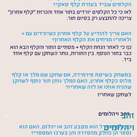
הקלפים שביד בעזרת קלף טאקי?
לא! כי כל הקלפים יורדים בתור אחד והכרזת "קלף אחרון" 
צריכה להתבצע רק בסיום תור.
האם צריך להודיע על קלף אחרון כשיורדים עם + 
ולאחריו מניחים את הקלף האחרון?
כן! כי לאחר הנחת הקלף + מסתיים התור והקלף הבא הוא 
כבר בתור הנוסף. בין התורות, נותר השחקן עם קלף אחד 
ביד.
במשחק בשיטת פירמידה, אם שחקן שם מלך או קלף 
פלוס כקלף אחרון, האם המלך נותן תור נוסף לשחקן 
שהניח אותו או לזה שאחריו?
לשחקן שאחריו
זהב ויהלומים
זהב
ויהלומים
כשקלף הגורל הוא מטבע זהב או יהלום, האם הוא 
נספר הן כחלק מהסדרה והן בערכו המספרי?