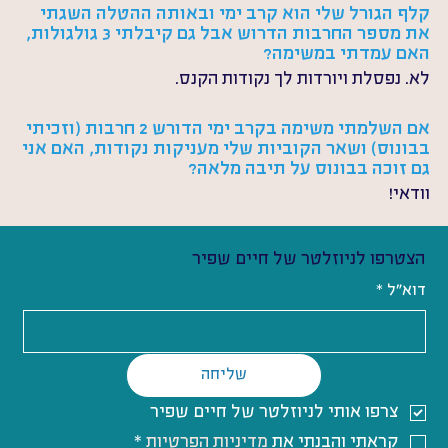
קלף הגורל שלי הוא קרב ימי ובאותה ההטלה השגתי 
את מספר החרבות הדרוש אבל גם קיבלתי 3 גולגולות, 
האם עמדתי במשימה?
לא. נפסלת ויורדות לך נקודות הקנס.
אם השלמתי משימה בקרב ימי הדורש 2 חרבות (וזכיתי 
בבונוס) ושאר הקוביות שלי מעניקות נקודות, האם אני 
גם זוכה בבונוס על תיבה מלאה?
וודאי!
הצטרפו לניוזלטר של חיים שפיר
דוא"ל
*
שליחה
צרפו אותי לניוזלטר של חיים שפיר
קראתי והבנתי את 
מדיניות הפרטיות
*