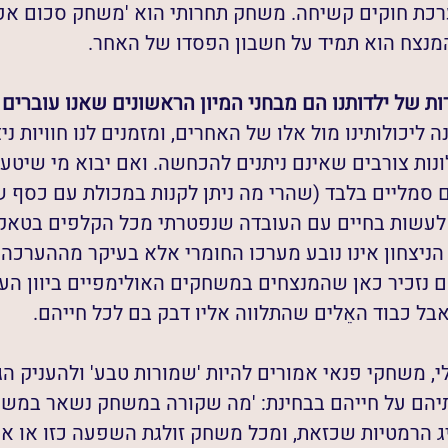
רכת חוקים קשיחה. משחק תחרותי הוא 'משחק סכום אפ
מנצח הוא תמיד על חשבון הפסדו של האחר.
 של ילדותנו הם מבחני המיון הראשונים שאנו עוברים ב
 ליכולותינו מול אלו של האחרים, ומזמנים לנו חוויות נ
נות צורבים שאינם ניתנים להכחשה. ואם יבוא מי שיטען 
סמליים בלבד (שהרי מה ניתן לקנות במכולת עם כסף של
לעשות בחיים עם העובדה שנפטרתי מכל הקלפים בטאקי?
יצחון אינו נובע מערכו החומרי אלא בעיקר מההערכה 
ם נזכיר כאן שהמנצחים במשחקים האולימפיים ביוון העתי
בל כבוד האֵלים שהתלווה אליו דבק בם לכל חייהם.
י, משחקי פנאי אמורים להיות 'שמורות טבע' ולהעניק ה
יהם על חייהם בבחינת: 'מה שקורה במשחק נשאר במשחק
ג הרמטיות שכזאת, ומכל משחק זולגת השפעה כזו או אח