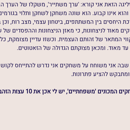
ליגה הזאת אני קורא: 'ערך משתייר', משקלו של הערך המ
והוא אינו קבוע. הוא שונה משחקן לשחקן ותלוי בגורמי
ת היחסים בין המשתתפים, ביטחון עצמי, מצב רוח, וכן 
קוקים מאוד לניצחונות, כי מאזן הניצחונות וההפסדים של 
י המתאר של זהותם העצמית. וכשזו עדיין מצומקת, כל ני
עד מאוד. ומכאן מצוקתם הגדולה של הזאטוטים.
שבה אני משוחח על משחקים אני נדרש להתייחס לקושי 
מתבקש להציע פתרונות. 
נים 'משפחתיים', יש לי אכן את 10 עצות הזהב למשפחה המשחקת: