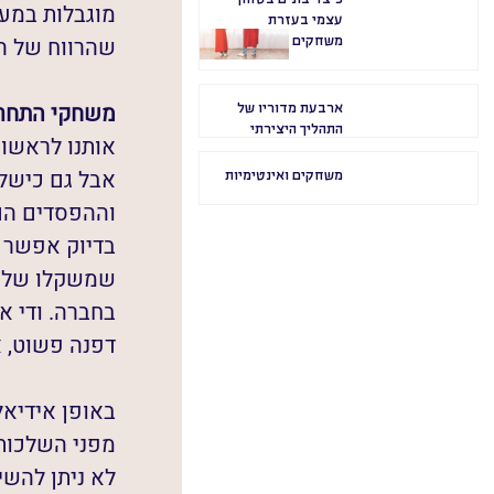
מוגבלות במע
עצמי בעזרת
שהרווח של ה
משחקים
משחקי התחרות
ארבעת מדוריו של
התהליך היצירתי
אותנו לראשונה
אבל גם כישלו
משחקים ואינטימיות
וההפסדים הם 
בדיוק אפשר 
שמשקלו של הנ
בחברה. ודי א
דפנה פשוט, א
באופן אידיאל
מפני השלכות
לא ניתן להשי