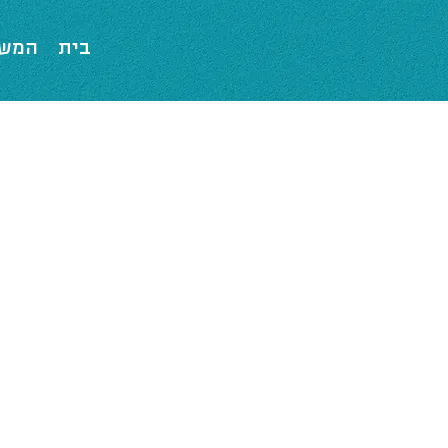
בית
המשח