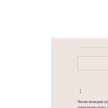
Часом знаходжу ці 
переглядаю рідко, 