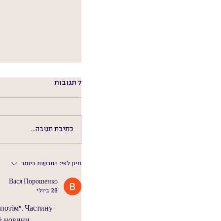
7 תגובות
כתיבת תגובה...
מיון לפי:
החדשות ביותר
כיצד בונים בטחון ע
Вася Порошенко
28 ביולי
 потім”. Частину 
: новини, 