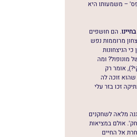
ס' – משמעותו היא 
חיינו
. הם חושפים 
יצחון מרוממות נפש 
כי הניצחונות 
 מונופול? ומה 
), אומר רק 
שהוא זוכה לה 
קה זכו בזר עלי 
גנה מלאה לשחקנים 
'. אולם במציאות 
רת אל החיים 