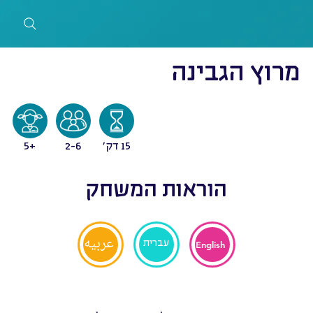
מרוץ הגבינה
15 דק'
2-6
5+
הוראות המשחק
عربيه
עברית
English