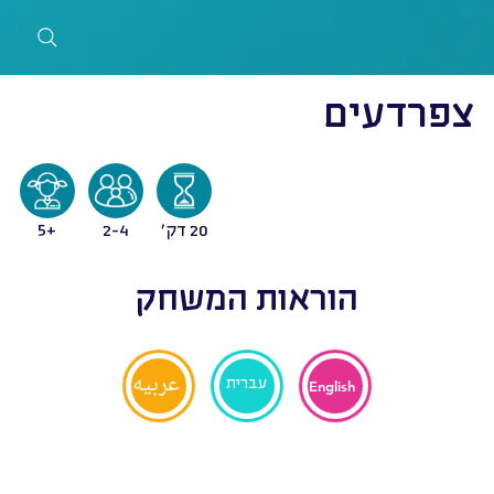
צפרדעים
20 דק'
2-4
5+
הוראות המשחק
عربيه
עברית
English